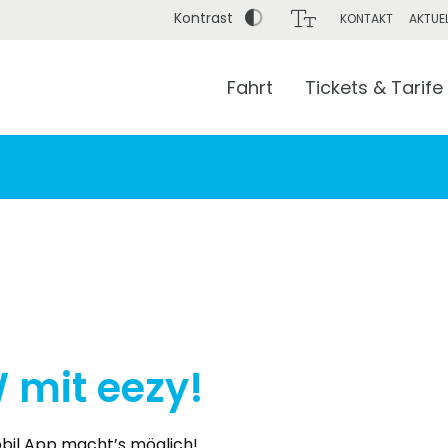
Kontrast
KONTAKT
AKTUE
Fahrt
Tickets & Tarife
Bis (Adresse / Haltestelle / Bahnhof)
mit eezy!
obil App macht’s möglich!