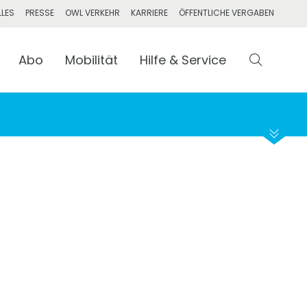
LLES
PRESSE
OWL VERKEHR
KARRIERE
ÖFFENTLICHE VERGABEN
Abo
Mobilität
Abfahrt
Hilfe & Service
Suchen
Ankunft