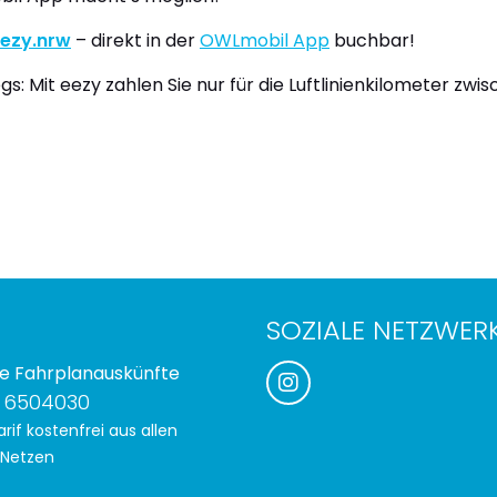
ezy.nrw
– direkt in der
OWLmobil App
buchbar!
 Mit eezy zahlen Sie nur für die Luftlinienkilometer zwisc
SOZIALE NETZWER
e Fahrplanauskünfte
 6504030
rif kostenfrei aus allen
 Netzen