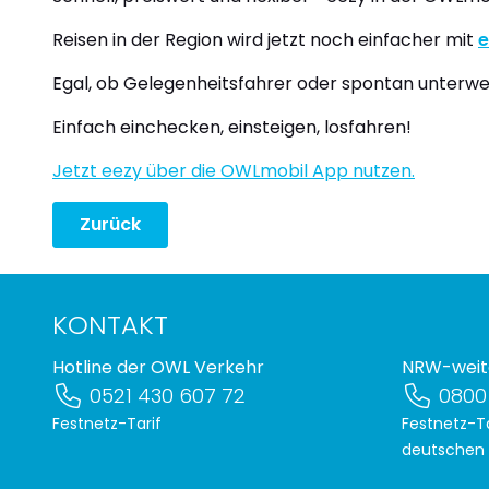
Reisen in der Region wird jetzt noch einfacher mit
e
Egal, ob Gelegenheitsfahrer oder spontan unterwegs:
Einfach einchecken, einsteigen, losfahren!
Jetzt eezy über die OWLmobil App nutzen.
Zurück
KONTAKT
Hotline der OWL Verkehr
NRW-weit
0521 430 607 72
0800
Festnetz-Tarif
Festnetz-Ta
deutschen