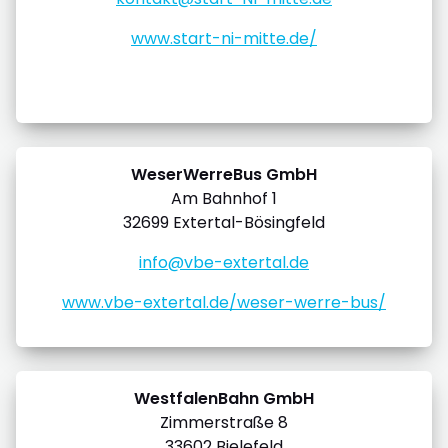
www.start-ni-mitte.de/
WeserWerreBus GmbH
Am Bahnhof 1
32699 Extertal-Bösingfeld
info@vbe-extertal.de
www.vbe-extertal.de/weser-werre-bus/
WestfalenBahn GmbH
Zimmerstraße 8
33602 Bielefeld