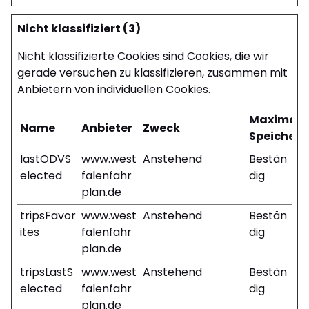
Nicht klassifiziert (3)
Nicht klassifizierte Cookies sind Cookies, die wir
gerade versuchen zu klassifizieren, zusammen mit
Anbietern von individuellen Cookies.
Maximale
Name
Anbieter
Zweck
Speicher
lastODVS
www.west
Anstehend
Bestän
elected
falenfahr
dig
plan.de
tripsFavor
www.west
Anstehend
Bestän
ites
falenfahr
dig
plan.de
tripsLastS
www.west
Anstehend
Bestän
elected
falenfahr
dig
plan.de