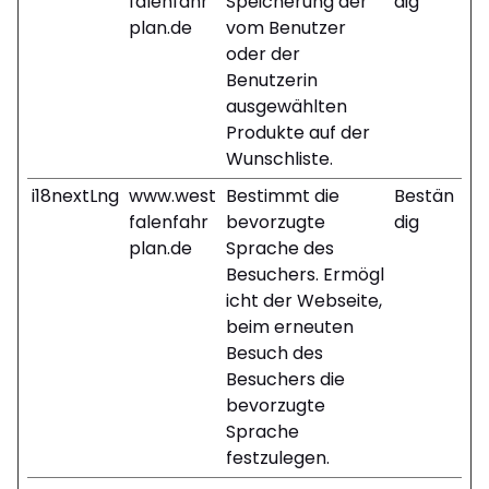
falenfahr
Speicherung der
dig
plan.de
vom Benutzer
oder der
Benutzerin
ausgewählten
Produkte auf der
Wunschliste.
i18nextLng
www.west
Bestimmt die
Bestän
falenfahr
bevorzugte
dig
plan.de
Sprache des
Besuchers. Ermögl
icht der Webseite,
beim erneuten
Besuch des
Besuchers die
bevorzugte
Sprache
festzulegen.