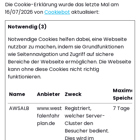
Die Cookie-Erklärung wurde das letzte Mal am
16/07/2026 von
Cookiebot
aktualisiert:
Notwendig (3)
Notwendige Cookies helfen dabei, eine Webseite
nutzbar zu machen, indem sie Grundfunktionen
wie Seitennavigation und Zugriff auf sichere
Bereiche der Webseite ermöglichen. Die Webseite
kann ohne diese Cookies nicht richtig
funktionieren.
Maximale
Name
Anbieter
Zweck
Speicher
AWSALB
www.west
Registriert,
7 Tage
falenfahr
welcher Server-
plan.de
Cluster den
Besucher bedient.
Dies wird im