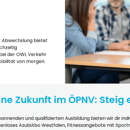
er Abwechslung bietet
chzeitig
bei der OWL Verkehr
bilität von morgen.
ne Zukunft im ÖPNV: Steig 
annenden und qualifizierten Ausbildung bieten wir dir ind
ostenloses AzubiAbo Westfalen, Fitnessangebote mit Sportna