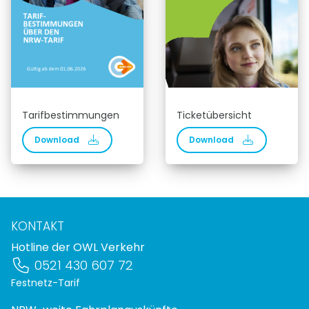
Tarifbestimmungen
Ticketübersicht
Download
Download
KONTAKT
Hotline der OWL Verkehr
0521 430 607 72
Festnetz-Tarif