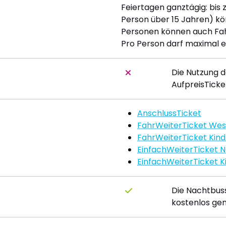
Feiertagen ganztägig: bis
Person über 15 Jahren) kö
Personen können auch Fah
Pro Person darf maximal
Die Nutzung de
AufpreisTicket
AnschlussTicket
FahrWeiterTicket Wes
FahrWeiterTicket Kin
EinfachWeiterTicket 
EinfachWeiterTicket 
Die Nachtbuss
kostenlos ge